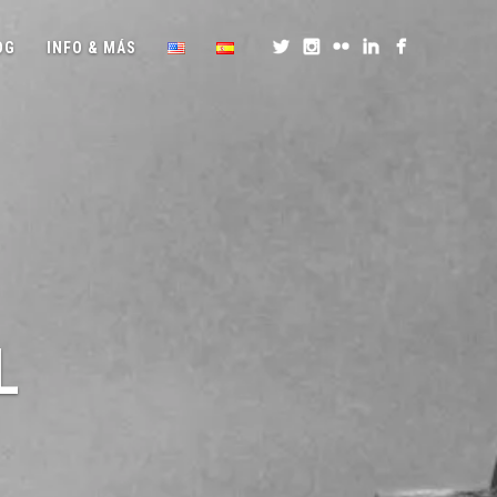
OG
INFO & MÁS
L