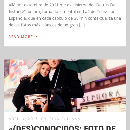
Allá por diciembre de 2021 me escribieron de “Detrás Del
Instante”, un programa documental en La2 de Televisión
Española, que en cada capítulo de 30 min contextualiza una
de las fotos más icónicas de un gran […]
›
READ MORE
ABRIL 4, 2015
BY
SION FULLANA
«(DES)CONOCIDOS: FOTO DE