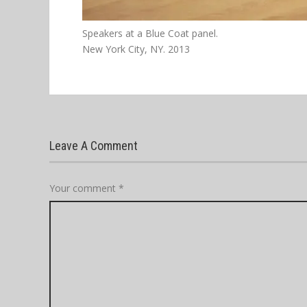
Speakers at a Blue Coat panel.
New York City, NY. 2013
Leave A Comment
Your comment
*