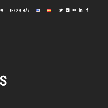
OG
INFO & MÁS
S