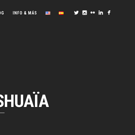
OG
INFO & MÁS
SHUAÏA